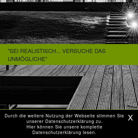
PROFIL
TEAM
PRESSE
"SEI REALISTISCH... VERSUCHE DAS
JOBS
UNMÖGLICHE"
KONTAKT
IMPRESSUM
DATENSCHUTZ
WOHNEN NEUBAU
X
Durch die weitere Nutzung der Webseite stimmen Sie
unserer Datenschutzerklärung zu.
WOHNEN UMBAU
Hier können Sie unsere komplette
Datenschutzerklärung lesen.
GEWERBE NEUBAU